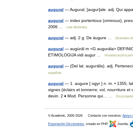
augural
— Augural, [augur]ale. adj. Qui app
augural
— index portentous (ominous), presa
2006 …
Law dictionary
augural
— adj. 2 g. De áugure …
Dicionário 
augural
— augùrāl m <G augurála> DEFINICIJA
ETIMOLOGIJA vidi augur …
Hrvatski jezični port
augural
— (Del lat. augurālis). adj. Pertene
española
augural
— 1. augure [ ogyr ] n. m. • 1355; la
signes (éclairs et tonnerre; vol, nourriture et
devin. 2 ♦ Mod. Personne qui… …
Encyclopédi
© Academic, 2000-2026
Contacte con nosotros:
Apoyo 
Exportación Diccionarios
, creado en PHP,
Joomla,