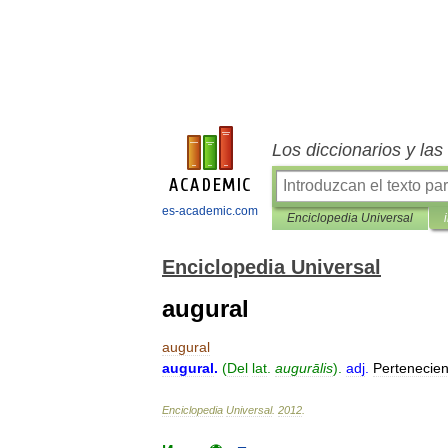
Los diccionarios y la
es-academic.com
Enciclopedia Universal
Enciclopedia Universal
augural
augural
augural
.
(
Del
lat
.
augurālis
).
adj
.
Pertenecien
Enciclopedia
Universal
.
2012
.