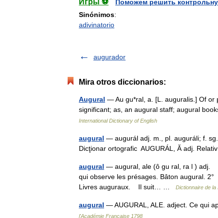
Игры ⚽
Поможем решить контрольну
Sinónimos
:
adivinatorio
augurador
Mira otros diccionarios:
Augural
— Au gu*ral, a. [L. auguralis.] Of or
significant; as, an augural staff; augural b
International Dictionary of English
augural
— augurál adj. m., pl. auguráli; f. s
Dicţionar ortografic AUGURÁL, Ă adj. Relativ 
augural
— augural, ale (ô gu ral, ra l ) adj.
qui observe les présages. Bâton augural. 2°
Livres auguraux. Il suit… …
Dictionnaire de la
augural
— AUGURAL, ALE. adject. Ce qui ap
l'Académie Française 1798