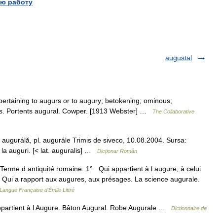
ю работу
augustal
 pertaining to augurs or to augury; betokening; ominous;
ooks. Portents augural. Cowper. [1913 Webster] …
The Collaborative
g. augurálă, pl. augurále Trimis de siveco, 10.08.2004. Sursa:
la auguri. [< lat. auguralis] …
Dicționar Român
 Terme d antiquité romaine. 1° Qui appartient à l augure, à celui
 Qui a rapport aux augures, aux présages. La science augurale.
 Langue Française d'Émile Littré
partient à l Augure. Bâton Augural. Robe Augurale …
Dictionnaire de