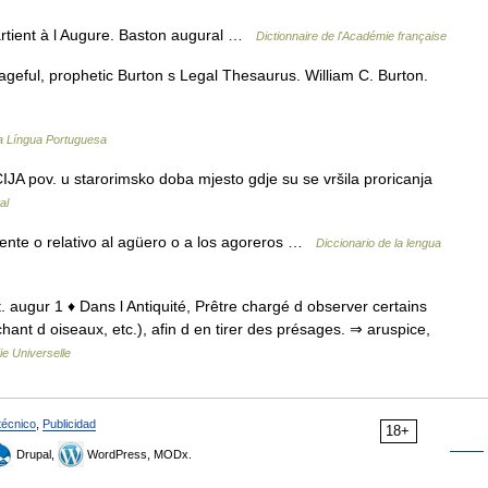
artient à l Augure. Baston augural …
Dictionnaire de l'Académie française
geful, prophetic Burton s Legal Thesaurus. William C. Burton.
da Língua Portuguesa
 pov. u starorimsko doba mjesto gdje su se vršila proricanja
al
ciente o relativo al agüero o a los agoreros …
Diccionario de la lengua
t. augur 1 ♦ Dans l Antiquité, Prêtre chargé d observer certains
 chant d oiseaux, etc.), afin d en tirer des présages. ⇒ aruspice,
e Universelle
técnico
,
Publicidad
18+
Drupal,
WordPress, MODx.