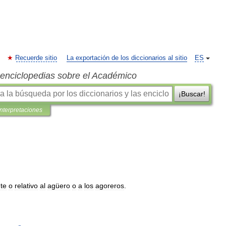
Recuerde sitio
La exportación de los diccionarios al sitio
ES
s enciclopedias sobre el Académico
¡Buscar!
interpretaciones
te
o
relativo
al
agüero
o
a
los
agoreros
.